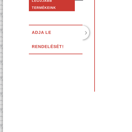
LEGÚJABB
TERMÉKEINK
›
ADJA LE
RENDELÉSÉT!