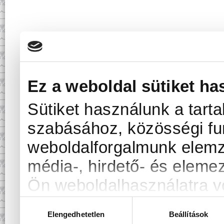
Ez a weboldal sütiket ha
Sütiket használunk a tart
szabásához, közösségi fun
weboldalforgalmunk elemz
média-, hirdető- és eleme
Ön weboldalhasználatra vo
kombinálhatják az adatoka
H
Elengedhetetlen
Beállítások
o
amelyeket Ön adott meg s