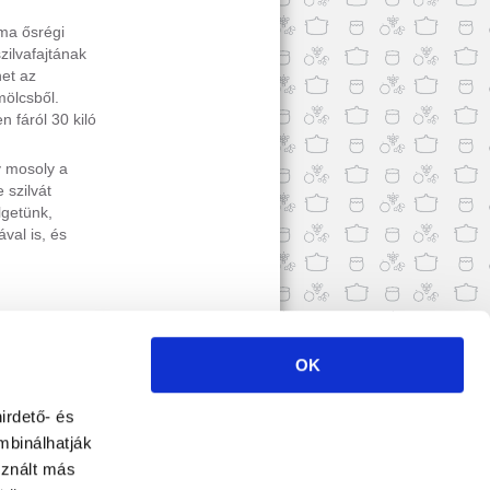
ma ősrégi
zilvafajtának
het az
ölcsből.
n fáról 30 kiló
y mosoly a
 szilvát
lgetünk,
val is, és
›
EGRENDELE
OK
irdető- és
mbinálhatják
RHETŐSÉG
•
ADATVÉDELMI TÁJÉKOZTATÓ
sznált más