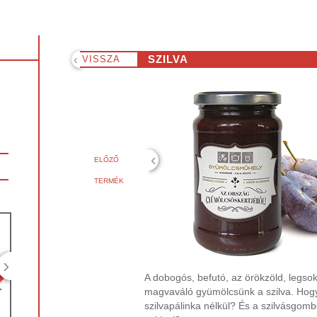
‹
SZILVA
VISSZA
‹
ELŐZŐ
TERMÉK
›
A dobogós, befutó, az örökzöld, legso
magvaváló gyümölcsünk a szilva. Hogy
szilvapálinka nélkül? És a szilvásgomb