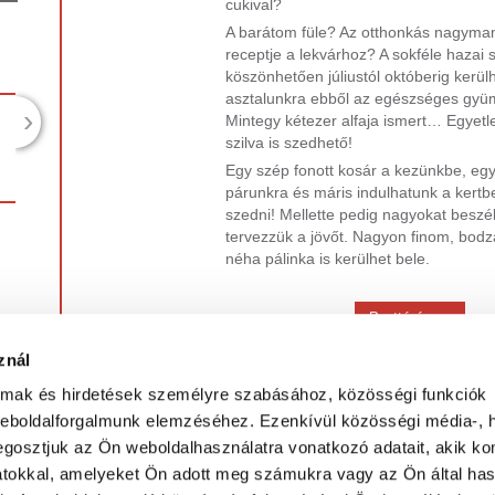
cukival?
A barátom füle? Az otthonkás nagyma
receptje a lekvárhoz? A sokféle hazai s
köszönhetően júliustól októberig kerül
asztalunkra ebből az egészséges gyüm
›
Mintegy kétezer alfaja ismert… Egyetle
szilva is szedhető!
Egy szép fonott kosár a kezünkbe, eg
párunkra és máris indulhatunk a kertbe
szedni! Mellette pedig nagyokat beszé
tervezzük a jövőt. Nagyon finom, bodzá
néha pálinka is kerülhet bele.
Bruttó ár
Tömeg:
330 g
M
1500 Ft
znál
M
almak és hirdetések személyre szabásához, közösségi funkciók
weboldalforgalmunk elemzéséhez. Ezenkívül közösségi média-, h
gosztjuk az Ön weboldalhasználatra vonatkozó adatait, akik ko
BEMUTATKOZÁS
•
TERMÉKEINK
•
RENDELÉS
•
GALÉRIA
•
ELÉ
atokkal, amelyeket Ön adott meg számukra vagy az Ön által ha