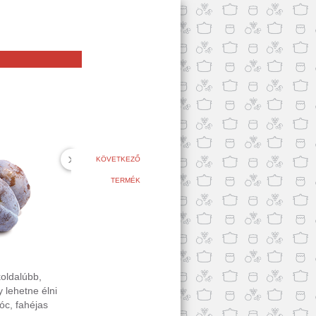
›
KÖVETKEZŐ
TERMÉK
koldalúbb,
 lehetne élni
óc, fahéjas